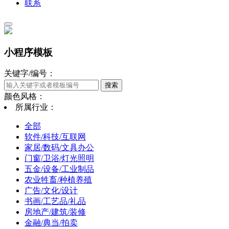
联系
小程序模板
关键字/编号：
颜色风格：
所属行业：
全部
软件/科技/互联网
家居/数码/文具办公
门窗/卫浴/灯光照明
五金/设备/工业制品
农业牲畜/种植养殖
广告/文化/设计
书画/工艺品/礼品
房地产/建筑/装修
金融/典当/拍卖