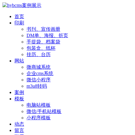
首页
印刷
书刊、宣传画册
DM单、海报、折页
手提袋、档案袋
包装盒、纸杯
挂历、台历
网站
微商城系统
企业cms系统
微信小程序
m3u8转码
案例
模板
电脑站模板
微信/手机站模板
小程序模板
动态
留言