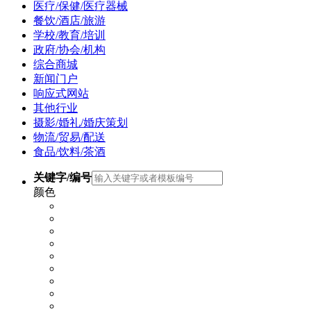
医疗/保健/医疗器械
餐饮/酒店/旅游
学校/教育/培训
政府/协会/机构
综合商城
新闻门户
响应式网站
其他行业
摄影/婚礼/婚庆策划
物流/贸易/配送
食品/饮料/茶酒
关键字/编号
颜色